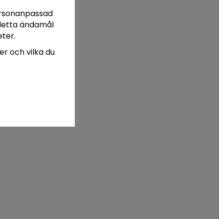
personanpassad
r detta ändamål
ter.
ter och vilka du