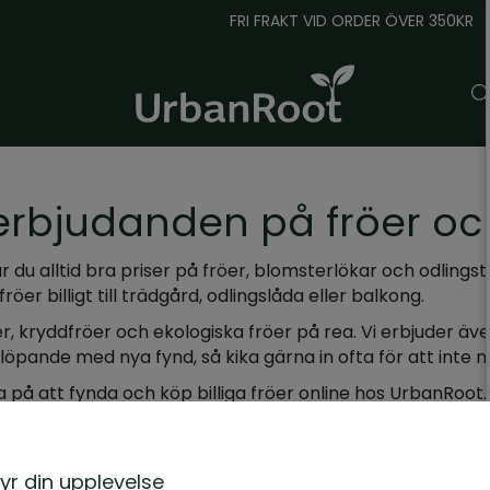
FRI FRAKT VID ORDER ÖVER 350KR
erbjudanden på fröer och
 du alltid bra priser på fröer, blomsterlökar och odlingsti
röer billigt till trädgård, odlingslåda eller balkong.
r, kryddfröer och ekologiska fröer på rea
. Vi erbjuder ä
löpande med nya fynd, så kika gärna in ofta för att inte m
 på att fynda och köp billiga fröer online hos UrbanRoot
ta dina favoriter redan idag!
yr din upplevelse