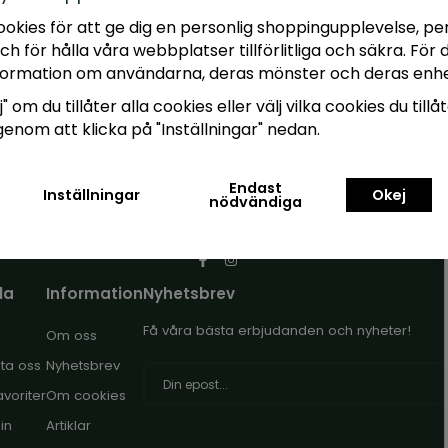
ookies för att ge dig en personlig shoppingupplevelse, 
h för hålla våra webbplatser tillförlitliga och säkra. Fö
Allt du behöver för din odling
Låga priser
Snabb leverans
information om användarna, deras mönster och deras enhe
" om du tillåter alla cookies eller välj vilka cookies du tillå
 genom att klicka på "Inställningar" nedan.
Endast
Inställningar
Okej
nödvändiga
la
Information
Nyhetsbrev
Få våra bästa erbjudanden och nyheter!
Om oss
ta oss
Nyhetsbrev
E-
avoriter
Om cookies
postadress
in
Artiklar