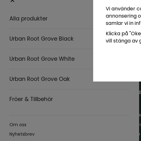
Vi använder c
annonsering oc
Alla produkter
samlar vi in 
Klicka på "Okej
Urban Root Grove Black
vill stänga av
Urban Root Grove White
Urban Root Grove Oak
Hand
Fröer & Tillbehör
Villkor
Kontak
Mina f
Om oss
Logga 
Nyhetsbrev