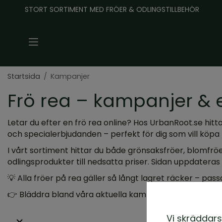
STORT SORTIMENT MED FRÖER & ODLINGSTILLBEHÖR
Startsida
/
Kampanjer
Frö rea – kampanjer & 
Letar du efter en
frö rea online
? Hos UrbanRoot.se hittar
och specialerbjudanden
– perfekt för dig som vill köpa f
I vårt sortiment hittar du både
grönsaksfröer, blomfröe
odlingsprodukter till nedsatta priser. Sidan uppdateras 
💡
Alla fröer på rea gäller så långt lagret räcker
– passa
👉 Bläddra bland våra aktuella kampanjer nedan och hit
Vi skräddars