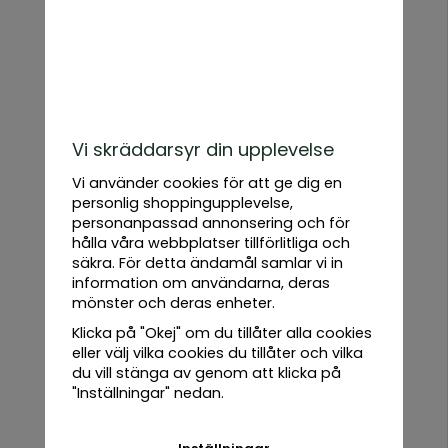
Telefon
E-post
Meddelande
Vi skräddarsyr din upplevelse
Vi använder cookies för att ge dig en
personlig shoppingupplevelse,
personanpassad annonsering och för
hålla våra webbplatser tillförlitliga och
säkra. För detta ändamål samlar vi in
information om användarna, deras
Alla
mönster och deras enheter.
produkter
Klicka på "Okej" om du tillåter alla cookies
eller välj vilka cookies du tillåter och vilka
du vill stänga av genom att klicka på
Urban
"Inställningar" nedan.
Root
Grove
Allt du behöver för din odling
Låga priser
Snabb leverans