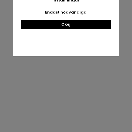
Inställningar
Black
Endast nödvändiga
Urban
Okej
Root
Grove
White
Urban
Root
Handla
Information
Grove Oak
Villkor
Om oss
Kontakta oss
Nyhetsbrev
Fröer &
Mina favoriter
Om cookies
Tillbehör
Logga in
Artiklar
Kampanjer
Om oss
Nyhetsbrev
Nyhetsbrev
Få våra bästa erbjudanden och nyheter!