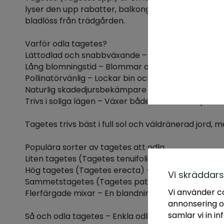
lyser den upp rabatter, balkonglådor och grönsak
bladlöss från trädgården.
Varför odla tagetes?
Lättodlad och snabbväxande – Perfekt för nybörja
Lång blomningstid – Blommar oavbrutet från juni til
Pollinatörvänlig – Lockar bin och fjärilar till trädgå
Naturlig skadedjursbekämpare – Skyddar grönsake
Trivs i soliga lägen – Växer både i krukor och på fri
Tagetes trivs bäst i full sol och väldränerad jord, 
Populära sorter av tagetes att odla
Liten tagetes (Tagetes tenuifolia) – Småblommig o
Hög tagetes (Tagetes erecta) – Stora blommor på lå
Vi skräddars
Sammetstagetes (Tagetes patula) – Mellanstor, m
Vi använder c
Flerfärgade mixar – En blandning av orange, rött o
annonsering oc
samlar vi in 
Så och odla tagetes – Enkla odlingstips