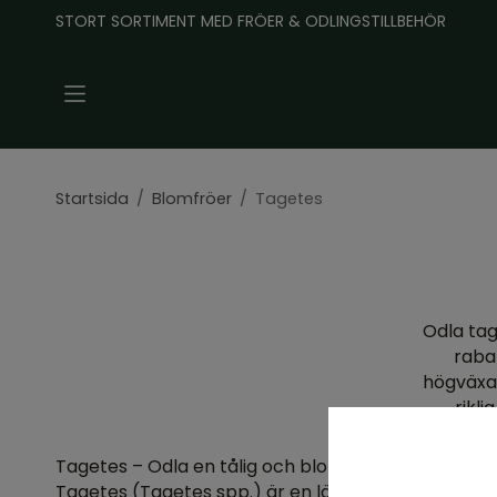
STORT SORTIMENT MED FRÖER & ODLINGSTILLBEHÖR
Startsida
/
Blomfröer
/
Tagetes
Odla tag
rabat
högväxan
rikl
Tagetes – Odla en tålig och blomvillig sommarb
Tagetes (Tagetes spp.) är en lättodlad och färgst