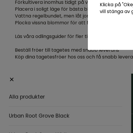
Förkultivera inomhus tidigt på våren, plantera ut nä
Klicka på "Okej
Placera i soligt läge för bästa blomning.
vill stänga av
Vattna regelbundet, men låt jorden torka upp mel
Plocka vissna blommor för att förlänga blomning
Läs våra odlingsguider för fler tips och råd!
Beställ fröer till tagetes med snabb leverans
Köp dina tagetesfröer hos oss och få snabb lever
Alla produkter
Urban Root Grove Black