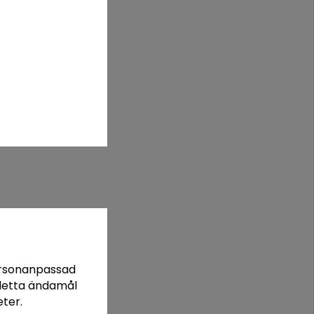
pare, då dess doft kan hålla bort nematoder och
personanpassad
r detta ändamål
ter.