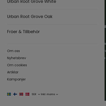
Urban Root Grove White
Urban Root Grove Oak
Hand
Fröer & Tillbehör
Villkor
Kontak
Mina f
Om oss
Logga 
Nyhetsbrev
Om cookies
Artiklar
Kampanjer
Välj
moms