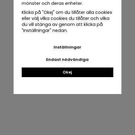
mönster och deras enheter.
Klicka på "Okej" om du tillåter alla cookies
Urban
eller välj vilka cookies du tillåter och vilka
Root
Handla
Information
du vill stänga av genom att klicka på
Grove Oak
"Inställningar" nedan.
Villkor
Om oss
Kontakta oss
Nyhetsbrev
Inställningar
Fröer &
Mina favoriter
Om cookies
Tillbehör
Endast nödvändiga
Logga in
Artiklar
Okej
Kampanjer
Om oss
Nyhetsbrev
Nyhetsbrev
Få våra bästa erbjudanden och nyheter!
Om
cookies
E-
postadress
Artiklar
Kampanjer