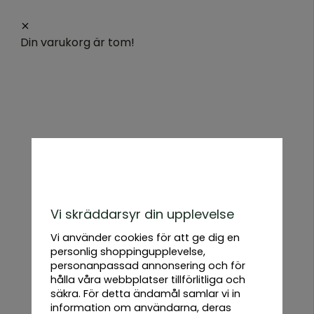
Din varukorg är tom!
Startsida
/
Frukt & bärbuskar
Frukt & bärbuskar
Alla
produkter
Urban
Root
Grove
Allt du behöver för din odling
Låga priser
Snabb leverans
Vi skräddarsyr din upplevelse
Black
Vi använder cookies för att ge dig en
personlig shoppingupplevelse,
Urban
personanpassad annonsering och för
Root
hålla våra webbplatser tillförlitliga och
säkra. För detta ändamål samlar vi in
Grove
information om användarna, deras
White